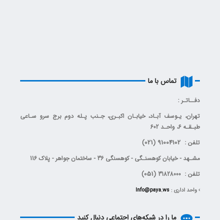
تماس با ما
دفــاتـر :
تهران، يـوسف آبـاد، خیابـان اکبـری، جـنب پـله دوم برج سرو سـاعی
طبـقـه 6، واحـد 602
(021)
91004102
تلفن :
مشـهد - خیابان کوهسنـگی - کوهسنگی 36 - ساختمان جواهر - پلاک 116
(051)
تلفن : 31828000
› واحد اداری :
Info@paya.ws
ما را در شبکه‌های اجتماعی دنبال کنید