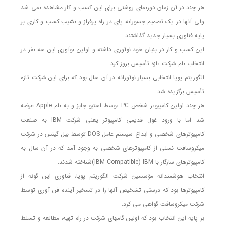
هر چند در آن زمان دورنمای روشنی برای این کسب و کار مشاهده نمی شد
ولی آنها در یک تصمیم جسورانه پای در راه پرفراز و نشیب کسب و کاری بر
پایه فناوری بسیار جدید گذاشتند.
این کسب و کار در بنیان خود نوآوری داشته و اولین نوآوری این سه نفر در
انتخاب نام شرکت تازه تأسیس بروز کرد.
الگوریتم پویا انتخابی بسیار نوآورانه در آن سال بود که برای این شرکت تازه
تأسیس برگزیده شد.
هر چند اولین کامپیوتر شخص PC توسط استیو جابز و به نام Apple عرضه
شد اما با ورود غول قدیمی کامپیوتر یعنی شرکت IBM به صنعت
کامپیوترهای شخصی و ابداع سیستم عامل DOS توسط بیل گیتس در شرکت
میکروسافت نسلی از کامپیوترهای شخصی به وجود آمد که در آن سال به
کامپیوترهای سازگار با IBM Compatible) IBM)شناخته شدند.
انتخاب هوشمندانه مؤسسین شرکت الگوریتم پویا، فناوری این گونه از
کامپیوترها بود که درستی تشخیص آنها را در تسخیر آینده فن آوری توسط
شرکت میکروسافت گواهی می کرد.
بر پایه این انتخاب بود که اولین گامهای شرکت در راه تهیه، مطالعه و تسلط