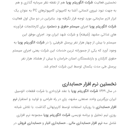
نخستین فعالیت
شرکت الگوریتم پویا
هم از نقطه نظر سرمایه گذاری و هم
به جهت نبود نیروی انسانی آشنا به کامپیوتر، کامپیوترهای PC به عنوان یک
ابزار لازم سازمانی مورد توجه قرار نگرفته بود. بنابراین در دو سال اول فعالیت
شرکت الگوریتم پویا
اجرای
سیستم حقوق و دستمزد
برای کارخانجات فرآورده
های غذائی مشهد (شیفته) و شرکت شهد ایران بود. اجرای موفق این
سیستم با بیش از چهار هزار نفر پرسنل ظرفیتی را در
شرکت الگوریتم پویا
به
وجود آورد که یکی از جسورانه ترین خدمات این شرکت یعنی اجرای سیستم
حقوق کارکنان و بازنشستگان استان خراسان با بیش از هشتاد هزار نفر
پرسنل طی مدت یکسال توسط این شرکت انجام شد.
نخستین نرم افزار حسابداری
در سال 1369
شرکت الگوریتم پویا
با عقد قراردادی با شرکت قطعات اتومبیل
ایران بزرگترین واحد صنعتی مشهد، پای در راه طراحی و تولید و استقرار
نرم
افزار حسابداری
با رویکرد استفاده توسط کاربرنهائی گذاشت. با تلاش شبانه
روزی تیم تحلیل و برنامه نویسی
شرکت الگوریتم پویا
مجموعه نرم افزاری
شامل سه
نرم افزار حسابداری
مالی
،
حسابداری انبار
و
حسابداری فروش
در