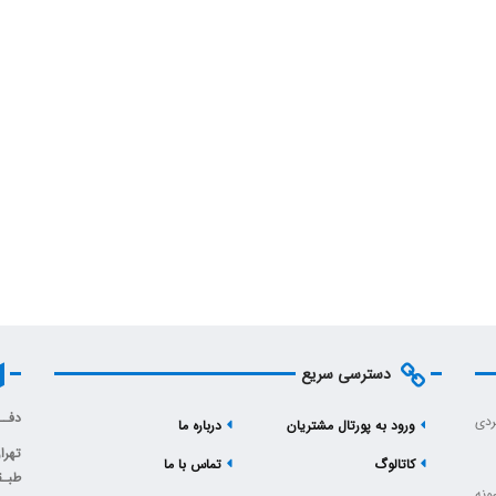
دسترسی سریع
دفــ
ردی
ورود به پورتال مشتریان
درباره ما
تهرا
کاتالوگ
تماس با ما
طبـقـه 6، 
ونه