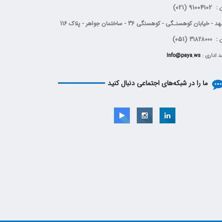
(021)
91004102
ن :
 خیابان کوهسنـگی - کوهسنگی 36 - ساختمان جواهر - پلاک 116
(051)
3182800
د اداری :
Info@paya.ws
ما را در شبکه‌های اجتماعی دنبال کنید