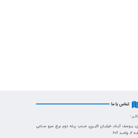
تماس با ما
اتـر :
ن، يـوسف آبـاد، خیابـان اکبـری، جـنب پـله دوم برج سرو سـاعی
واحـد 602