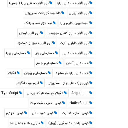
نرم افزار حسابداری پایا
نرم افزار صنعتی پایا (توسن)
نرم افزار پویان
داشبورد گزارشات مدیریتی
اتوماسیون اداری پایا
نرم افزار نقد و بانک
نرم افزار انبار و کنترل موجودی
نرم افزار فروش
نرم افزار دارایی ثابت
نرم افزار حقوق و دستمزد
نرم افزار حسابداری
حسابداری پایا
حسابداری پویا
حسابداری آسان
حسابداری جامع
حسابداری پایا در مشهد
حسابداری پویان
انگولار
فریم ورک های جاوا اسکریپتی
فریم ورک انگولار
Angular.Js
انگولار در ساختار کدنویسی
TypeScript
NativeScript
فرض تفکیک شخصیت
فرض تداوم فعالیت
فرض دوره مالی
فرض تعهدی
فرض واحد اندازه گیری (پول)
دارایی ها و بدهی ها