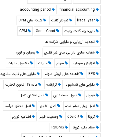
accounting period
financial accounting
fiscal year
نمودار گانت
شبکه های CPM
تاريخچه گانت چارت
Gantt Chart
CPM
تجدید ارزیابی و دارایی شرکت ها
شفاف سازی دارایی های غیر نقدی
بحران و تورم
افزایش سرمایه
سهام
مالیات
مشمول مالیات
EPS
کاهنده های ارزش سهام
دارایی‌های ثابت مشهود
دارایی‌های نامشهود
ترازنامه
ماده ۱۴۱ قانون تجارت
فرمول
اصول حسابداری
اصل افشای کامل
اصل بهای تمام شده
اصل تطابق
اصل تحقق درآمد
کرونا
covid19
وضعیت قرمز
اطلاعیه فوری
ستاد ملی کرونا
RDBMS