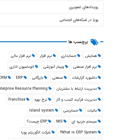
صندوق
صنعتی
رویدادهای تصویری
نرم ا
پویا در شبکه‌های اجتماعی
برچسب ها
همایش
حسابداری
نرم افزار
نرم افزار مالی
نرم افزار صنعتی
وبینار آموزشی
اتوماسیون اداری
داشبورد گزارشات
صنعتی
بازرگانی
ERP
CRM
مدیریت ارتباط با مشتریان
nterprise Resource Planning
مدیریت فرآیند کسب و کار
نرخ بهره
Franchise
مالیات
حسابرسی
Island system
سیستم جزیره ای
MIS
What is ERP System?
شرکت الگوریتم پویا