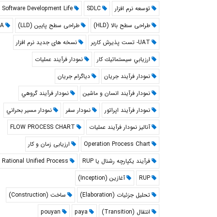
توسعه نرم افزار
SDLC
Software Development Life
طراحی سطح بالا (HLD)
طراحی سطح پایین (LLD)
A
UAT- تست پذیرش کاربر
نسخه های جدید نرم افزار
ارزيابي سيستماتيك كار
نمودار فرآيند عمليات
نمودار فرآيند جريان
دياگرام جريان
نمودار فرآيند انسان و ماشين
نمودار فرآيند گروهي
نمودار فرآيند اپراتور
نمودار سفر
نمودار مسير بحراني
آنالیز نمودار فرآیند عملیات
FLOW PROCESS CHART
Operation Process Chart
ارزیابی زمان و کار
فرآیند یکپارچه رشنال یا RUP
Rational Unified Process
RUP
آغازین (Inception)
تحلیل جزئیات (Elaboration)
ساخت (Construction)
انتقال (Transition)
paya
pouyan