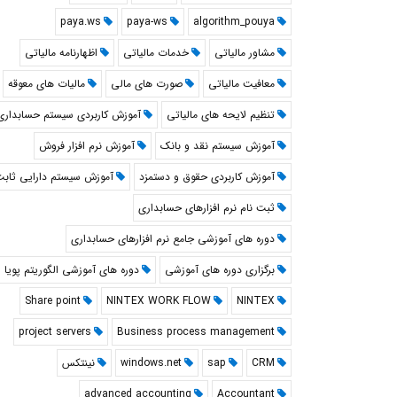
paya.ws
paya-ws
algorithm_pouya
مشاور مالیاتی
خدمات مالیاتی
اظهارنامه مالیاتی
معافیت مالیاتی
صورت های مالی
مالیات های معوقه
تنظیم لایحه های مالیاتی
آموزش کاربردی سیستم حسابداری
آموزش سیستم نقد و بانک
آموزش نرم افزار فروش
آموزش کاربردی حقوق و دستمزد
آموزش سیستم دارایی ثاب
ثبت نام نرم افزارهای حسابداری
دوره های آموزشی جامع نرم افزارهای حسابداری
برگزاری دوره های آموزشی
دوره های آموزشی الگوریتم پویا
Share point
NINTEX WORK FLOW
NINTEX
project servers
Business process management
CRM
sap
windows.net
نینتکس
advanced accounting
Accountant