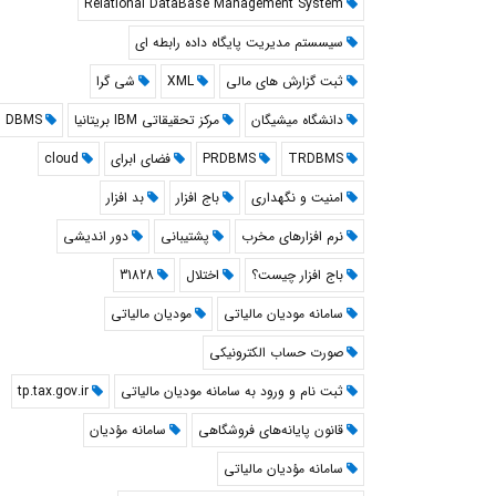
Relational DataBase Management System
سیسستم مدیریت پایگاه داده رابطه ای
ثبت گزارش های مالی
XML
شی گرا
دانشگاه میشیگان
مرکز تحقیقاتی IBM بریتانیا
DBMS
TRDBMS
PRDBMS
فضای ابرای
cloud
امنیت و نگهداری
باج افزار
بد افزار
نرم افزارهای مخرب
پشتیبانی
دور اندیشی
باج افزار چیست؟
اختلال
31828
سامانه مودیان مالیاتی
مودیان مالیاتی
صورت حساب الکترونیکی
ثبت نام و ورود به سامانه مودیان مالیاتی
tp.tax.gov.ir
قانون پایانه‌های فروشگاهی
سامانه مؤدیان
سامانه مؤدیان مالیاتی