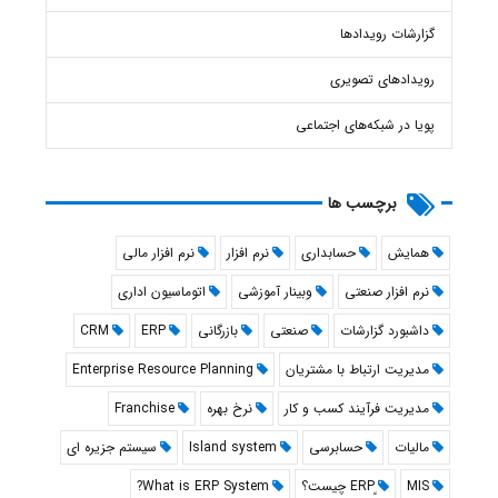
گزارشات رویدادها
رویدادهای تصویری
پویا در شبکه‌های اجتماعی
برچسب ها
همایش
حسابداری
نرم افزار
نرم افزار مالی
نرم افزار صنعتی
وبینار آموزشی
اتوماسیون اداری
داشبورد گزارشات
صنعتی
بازرگانی
ERP
CRM
مدیریت ارتباط با مشتریان
Enterprise Resource Planning
مدیریت فرآیند کسب و کار
نرخ بهره
Franchise
مالیات
حسابرسی
Island system
سیستم جزیره ای
What is ERP System?
MIS