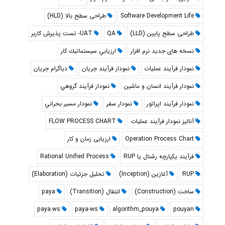
Software Development Life
طراحی سطح بالا (HLD)
طراحی سطح پایین (LLD)
QA
UAT- تست پذیرش کاربر
نسخه های جدید نرم افزار
ارزيابي سيستماتيك كار
نمودار فرآيند عمليات
نمودار فرآيند جريان
دياگرام جريان
نمودار فرآيند انسان و ماشين
نمودار فرآيند گروهي
نمودار فرآيند اپراتور
نمودار سفر
نمودار مسير بحراني
آنالیز نمودار فرآیند عملیات
FLOW PROCESS CHART
Operation Process Chart
ارزیابی زمان و کار
فرآیند یکپارچه رشنال یا RUP
Rational Unified Process
RUP
آغازین (Inception)
تحلیل جزئیات (Elaboration)
ساخت (Construction)
انتقال (Transition)
paya
paya.ws
paya-ws
algorithm_pouya
pouyan