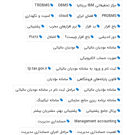
مرکز تحقیقاتی IBM بریتانیا
DBMS
TRDBMS
PRDBMS
فضای ابرای
cloud
امنیت و نگهداری
باج افزار
بد افزار
نرم افزارهای مخرب
پشتیبانی
دور اندیشی
باج افزار چیست؟
اختلال
31828
سامانه مودیان مالیاتی
مودیان مالیاتی
صورت حساب الکترونیکی
ثبت نام و ورود به سامانه مودیان مالیاتی
tp.tax.gov.ir
قانون پایانه‌های فروشگاهی
سامانه مؤدیان
سامانه مؤدیان مالیاتی
مراحل ثبت نام در سامانه مودیان مالیاتی
سامانه برنامه ریزی منابع سازمانی
سامانه تیکتینگ
پرتال جامع پشتیبانی
پشتیبانی بهتر، مشتریان بیشتر
Management accounting
حسابداری مدیریت
اهمیت حسابداری مدیریت
مراحل اجرای حسابداری مدیریت