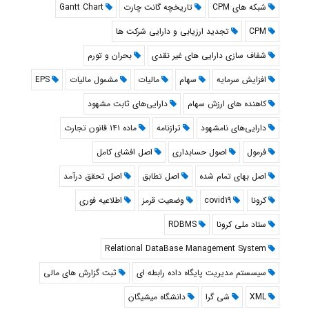
شبکه های CPM
تاريخچه گانت چارت
Gantt Chart
CPM
تجدید ارزیابی و دارایی شرکت ها
شفاف سازی دارایی های غیر نقدی
بحران و تورم
افزایش سرمایه
سهام
مالیات
مشمول مالیات
EPS
کاهنده های ارزش سهام
دارایی‌های ثابت مشهود
دارایی‌های نامشهود
ترازنامه
ماده ۱۴۱ قانون تجارت
فرمول
اصول حسابداری
اصل افشای کامل
اصل بهای تمام شده
اصل تطابق
اصل تحقق درآمد
کرونا
covid19
وضعیت قرمز
اطلاعیه فوری
ستاد ملی کرونا
RDBMS
Relational DataBase Management System
سیسستم مدیریت پایگاه داده رابطه ای
ثبت گزارش های مالی
XML
شی گرا
دانشگاه میشیگان