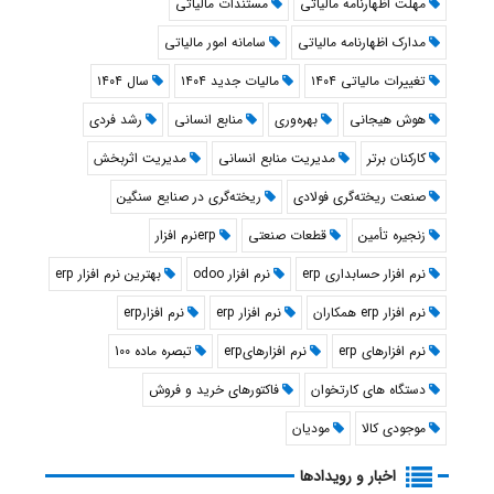
مهلت اظهارنامه مالیاتی
مستندات مالیاتی
مدارک اظهارنامه مالیاتی
سامانه امور مالیاتی
تغییرات مالیاتی ۱۴۰۴
مالیات جدید ۱۴۰۴
سال ۱۴۰۴
هوش هیجانی
بهره‌وری
منابع انسانی
رشد فردی
کارکنان برتر
مدیریت منابع انسانی
مدیریت اثربخش
صنعت ریخته‌گری فولادی
ریخته‌گری در صنایع سنگین
زنجیره تأمین
قطعات صنعتی
erpنرم افزار
نرم افزار حسابداری erp
نرم افزار odoo
بهترین نرم افزار erp
نرم افزار erp همکاران
نرم افزار erp
نرم افزارerp
نرم افزارهای erp
نرم افزارهایerp
تبصره ماده 100
دستگاه های كارتخوان
فاكتورهای خريد و فروش
موجودی كالا
موديان
اخبار و رویدادها