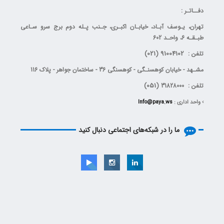
دفــاتـر :
تهران، يـوسف آبـاد، خیابـان اکبـری، جـنب پـله دوم برج سرو سـاعی
طبـقـه 6، واحـد 602
(021)
91004102
تلفن :
مشـهد - خیابان کوهسنـگی - کوهسنگی 36 - ساختمان جواهر - پلاک 116
(051)
تلفن : 31828000
› واحد اداری :
Info@paya.ws
ما را در شبکه‌های اجتماعی دنبال کنید