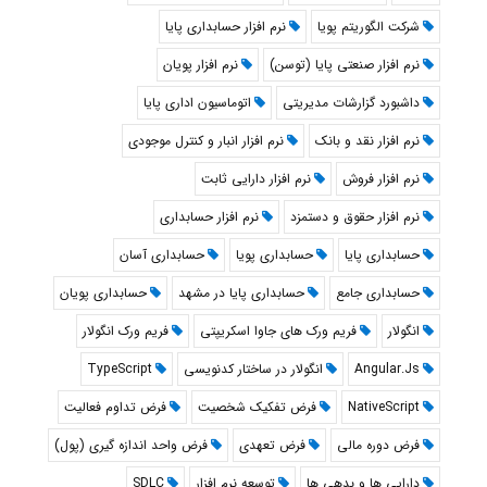
شرکت الگوریتم پویا
نرم افزار حسابداری پایا
نرم افزار صنعتی پایا (توسن)
نرم افزار پویان
داشبورد گزارشات مدیریتی
اتوماسیون اداری پایا
نرم افزار نقد و بانک
نرم افزار انبار و کنترل موجودی
نرم افزار فروش
نرم افزار دارایی ثابت
نرم افزار حقوق و دستمزد
نرم افزار حسابداری
حسابداری پایا
حسابداری پویا
حسابداری آسان
حسابداری جامع
حسابداری پایا در مشهد
حسابداری پویان
انگولار
فریم ورک های جاوا اسکریپتی
فریم ورک انگولار
Angular.Js
انگولار در ساختار کدنویسی
TypeScript
NativeScript
فرض تفکیک شخصیت
فرض تداوم فعالیت
فرض دوره مالی
فرض تعهدی
فرض واحد اندازه گیری (پول)
دارایی ها و بدهی ها
توسعه نرم افزار
SDLC