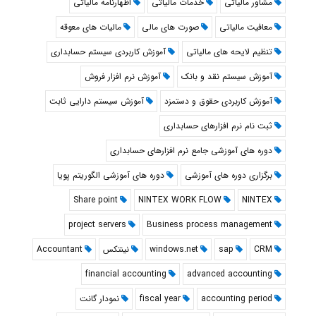
مشاور مالیاتی
خدمات مالیاتی
اظهارنامه مالیاتی
معافیت مالیاتی
صورت های مالی
مالیات های معوقه
تنظیم لایحه های مالیاتی
آموزش کاربردی سیستم حسابداری
آموزش سیستم نقد و بانک
آموزش نرم افزار فروش
آموزش کاربردی حقوق و دستمزد
آموزش سیستم دارایی ثابت
ثبت نام نرم افزارهای حسابداری
دوره های آموزشی جامع نرم افزارهای حسابداری
برگزاری دوره های آموزشی
دوره های آموزشی الگوریتم پویا
Share point
NINTEX WORK FLOW
NINTEX
project servers
Business process management
CRM
sap
windows.net
نینتکس
Accountant
financial accounting
advanced accounting
accounting period
fiscal year
نمودار گانت