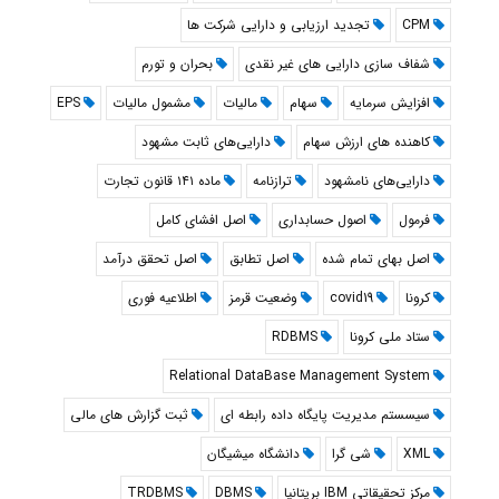
CPM
تجدید ارزیابی و دارایی شرکت ها
شفاف سازی دارایی های غیر نقدی
بحران و تورم
افزایش سرمایه
سهام
مالیات
مشمول مالیات
EPS
کاهنده های ارزش سهام
دارایی‌های ثابت مشهود
دارایی‌های نامشهود
ترازنامه
ماده ۱۴۱ قانون تجارت
فرمول
اصول حسابداری
اصل افشای کامل
اصل بهای تمام شده
اصل تطابق
اصل تحقق درآمد
کرونا
covid19
وضعیت قرمز
اطلاعیه فوری
ستاد ملی کرونا
RDBMS
Relational DataBase Management System
سیسستم مدیریت پایگاه داده رابطه ای
ثبت گزارش های مالی
XML
شی گرا
دانشگاه میشیگان
مرکز تحقیقاتی IBM بریتانیا
DBMS
TRDBMS