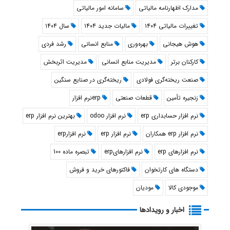
مدارک اظهارنامه مالیاتی
سامانه امور مالیاتی
تغییرات مالیاتی ۱۴۰۴
مالیات جدید ۱۴۰۴
سال ۱۴۰۴
هوش هیجانی
بهره‌وری
منابع انسانی
رشد فردی
کارکنان برتر
مدیریت منابع انسانی
مدیریت اثربخش
صنعت ریخته‌گری فولادی
ریخته‌گری در صنایع سنگین
زنجیره تأمین
قطعات صنعتی
erpنرم افزار
نرم افزار حسابداری erp
نرم افزار odoo
بهترین نرم افزار erp
نرم افزار erp همکاران
نرم افزار erp
نرم افزارerp
نرم افزارهای erp
نرم افزارهایerp
تبصره ماده 100
دستگاه های كارتخوان
فاكتورهای خريد و فروش
موجودی كالا
موديان
اخبار و رویدادها