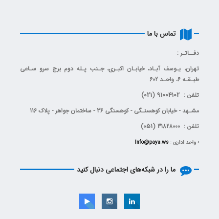
تماس با ما
دفــاتـر :
تهران، يـوسف آبـاد، خیابـان اکبـری، جـنب پـله دوم برج سرو سـاعی
طبـقـه 6، واحـد 602
(021)
91004102
تلفن :
مشـهد - خیابان کوهسنـگی - کوهسنگی 36 - ساختمان جواهر - پلاک 116
(051)
تلفن : 31828000
› واحد اداری :
Info@paya.ws
ما را در شبکه‌های اجتماعی دنبال کنید