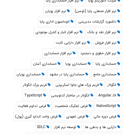
شرکت الگوریتم پویا
نرم افزار حسابداری پایا
نرم افزار صنعتی پایا (توسن)
نرم افزار پویان
داشبورد گزارشات مدیریتی
اتوماسیون اداری پایا
نرم افزار نقد و بانک
نرم افزار انبار و کنترل موجودی
نرم افزار فروش
نرم افزار دارایی ثابت
نرم افزار حقوق و دستمزد
نرم افزار حسابداری
حسابداری پایا
حسابداری پویا
حسابداری آسان
حسابداری جامع
حسابداری پایا در مشهد
حسابداری پویان
انگولار
فریم ورک های جاوا اسکریپتی
فریم ورک انگولار
Angular.Js
انگولار در ساختار کدنویسی
TypeScript
NativeScript
فرض تفکیک شخصیت
فرض تداوم فعالیت
فرض دوره مالی
فرض تعهدی
فرض واحد اندازه گیری (پول)
دارایی ها و بدهی ها
توسعه نرم افزار
SDLC