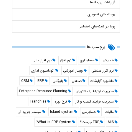
گزارشات رویدادها
رویدادهای تصویری
پویا در شبکه‌های اجتماعی
برچسب ها
همایش
حسابداری
نرم افزار
نرم افزار مالی
نرم افزار صنعتی
وبینار آموزشی
اتوماسیون اداری
داشبورد گزارشات
صنعتی
بازرگانی
ERP
CRM
مدیریت ارتباط با مشتریان
Enterprise Resource Planning
مدیریت فرآیند کسب و کار
نرخ بهره
Franchise
مالیات
حسابرسی
Island system
سیستم جزیره ای
What is ERP System?
MIS