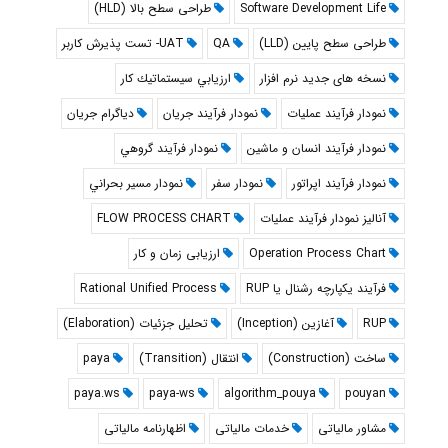
Software Development Life
طراحی سطح بالا (HLD)
طراحی سطح پایین (LLD)
QA
UAT- تست پذیرش کاربر
نسخه های جدید نرم افزار
ارزيابي سيستماتيك كار
نمودار فرآيند عمليات
نمودار فرآيند جريان
دياگرام جريان
نمودار فرآيند انسان و ماشين
نمودار فرآيند گروهي
نمودار فرآيند اپراتور
نمودار سفر
نمودار مسير بحراني
آنالیز نمودار فرآیند عملیات
FLOW PROCESS CHART
Operation Process Chart
ارزیابی زمان و کار
فرآیند یکپارچه رشنال یا RUP
Rational Unified Process
RUP
آغازین (Inception)
تحلیل جزئیات (Elaboration)
ساخت (Construction)
انتقال (Transition)
paya
paya.ws
paya-ws
algorithm_pouya
pouyan
مشاور مالیاتی
خدمات مالیاتی
اظهارنامه مالیاتی