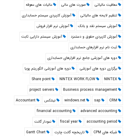
معافیت مالیاتی
صورت های مالی
مالیات های معوقه
تنظیم لایحه های مالیاتی
آموزش کاربردی سیستم حسابداری
آموزش سیستم نقد و بانک
آموزش نرم افزار فروش
آموزش کاربردی حقوق و دستمزد
آموزش سیستم دارایی ثابت
ثبت نام نرم افزارهای حسابداری
دوره های آموزشی جامع نرم افزارهای حسابداری
برگزاری دوره های آموزشی
دوره های آموزشی الگوریتم پویا
Share point
NINTEX WORK FLOW
NINTEX
project servers
Business process management
CRM
sap
windows.net
نینتکس
Accountant
financial accounting
advanced accounting
accounting period
fiscal year
نمودار گانت
شبکه های CPM
تاريخچه گانت چارت
Gantt Chart